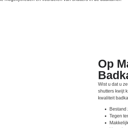
Op M
Badk
Wist u dat u z
shutters kwijt
kwaliteit badka
Bestand 
Tegen te
Makkelij