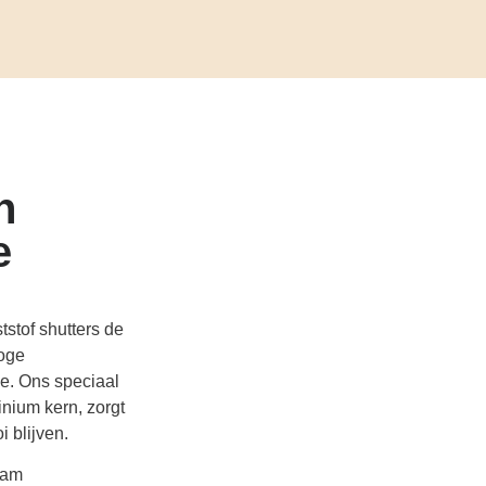
n
e
stof shutters de
hoge
ie. Ons speciaal
inium kern, zorgt
i blijven.
aam