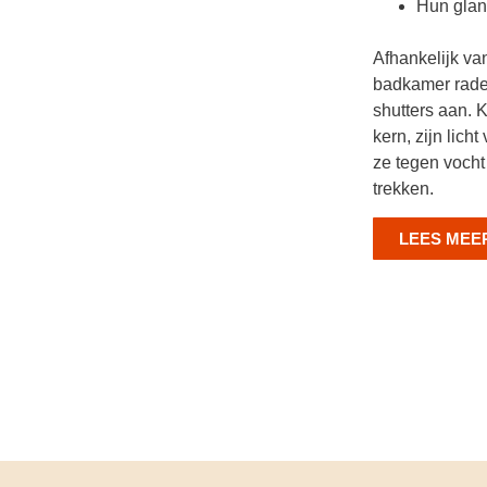
Hun glan
Afhankelijk van
badkamer raden
shutters aan. 
kern, zijn lich
ze tegen vocht
trekken.
LEES MEE