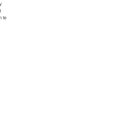
y
t
 te